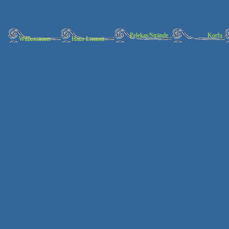
Pelekas/Strände
Korfu
Willkommen
Haus Lemoni