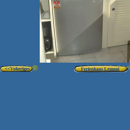
<<Voherig
es
Ferienhaus Lemoni